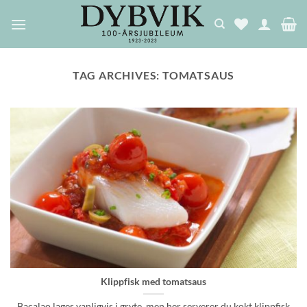
Skip
to
content
TAG ARCHIVES:
TOMATSAUS
Klippfisk med tomatsaus
Bacalao lages vanligvis i gryte, men her serverer du kokt klippfisk