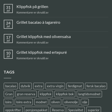
Klippfisk på grillen
31
jul
for
Kommentarer er skrudd av
Klippfisk
på
Grillet bacalao à lagareiro
24
grillen
jul
Ingen
kommentarer
til
Grillet klippfisk med olivensalsa
17
Grillet
bacalao
jul
for
Kommentarer er skrudd av
à
Grillet
lagareiro
klippfisk
Grillet klippfisk med ertepuré
10
med
jul
for
Kommentarer er skrudd av
olivensalsa
Grillet
klippfisk
med
TAGS
ertepuré
bacalao
dybvik
extra
extra virgin
ferdigmat
fersk bacalao
Gran
gran reserva
klippfisk
klippfisk bok
langtidsmodnet
loins
loins extra
modnet
oliven
olivenolje
olje
oppskrifter
porsjonspakket
Reserva
Spesialitet
superior