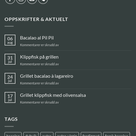
OPPSKRIFTER & AKTUELT
Bacalao al Pil Pil
06
aug
for
Kommentarer er skrudd av
Bacalao
al
Klippfisk på grillen
31
Pil
jul
for
Kommentarer er skrudd av
Pil
Klippfisk
på
Grillet bacalao à lagareiro
24
grillen
jul
for
Kommentarer er skrudd av
Grillet
bacalao
Grillet klippfisk med olivensalsa
17
à
jul
for
Kommentarer er skrudd av
lagareiro
Grillet
klippfisk
med
TAGS
olivensalsa
bacalao
dybvik
extra
extra virgin
ferdigmat
fersk bacalao