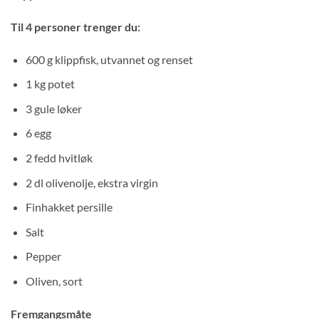
Til 4 personer trenger du:
600 g klippfisk, utvannet og renset
1 kg potet
3 gule løker
6 egg
2 fedd hvitløk
2 dl olivenolje, ekstra virgin
Finhakket persille
Salt
Pepper
Oliven, sort
Fremgangsmåte