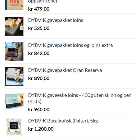
oppskriftene)
kr
479,00
DYBVIK gavepakket loins
kr
535,00
DYBVIK gavepakket loins og loins extra
kr
842,00
DYBVIK gavepakket Gran Reserva
kr
890,00
DYBVIK gaveeske loins - 400g uten skinn og ben
(4 stk)
kr
940,00
DYBVIK Bacalaofisk (i biter), 5kg
kr
1.200,00