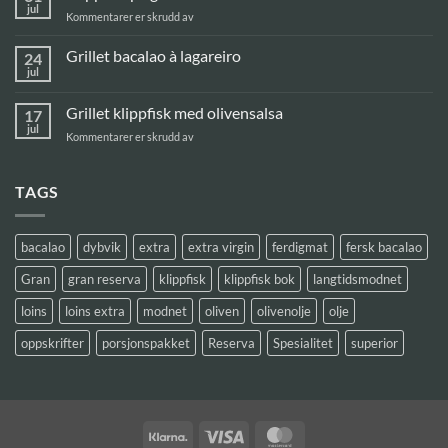
Pil
jul
for
Kommentarer er skrudd av
Pil
Klippfisk
på
Grillet bacalao à lagareiro
24
grillen
jul
Ingen
kommentarer
til
Grillet klippfisk med olivensalsa
17
Grillet
bacalao
jul
for
Kommentarer er skrudd av
à
Grillet
lagareiro
klippfisk
med
TAGS
olivensalsa
bacalao
dybvik
extra
extra virgin
ferdigmat
fersk bacalao
Gran
gran reserva
klippfisk
klippfisk bok
langtidsmodnet
loins
loins extra
modnet
oliven
olivenolje
olje
oppskrifter
porsjonspakket
Reserva
Spesialitet
superior
Klarna
Visa
MasterCard