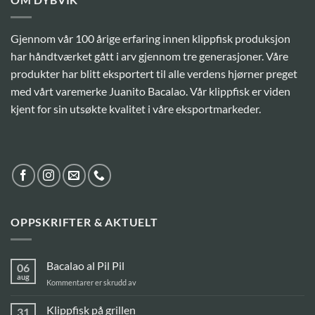
Gjennom vår 100 årige erfaring innen klippfisk produksjon
har håndtværket gått i arv gjennom tre generasjoner. Våre
produkter har blitt eksportert til alle verdens hjørner preget
med vårt varemerke Juanito Bacalao. Vår klippfisk er viden
kjent for sin utsøkte kvalitet i våre eksportmarkeder.
OPPSKRIFTER & AKTUELT
Bacalao al Pil Pil
06
aug
for
Kommentarer er skrudd av
Bacalao
al
Klippfisk på grillen
31