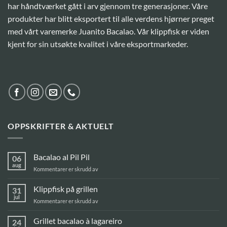
har håndtværket gått i arv gjennom tre generasjoner. Våre
produkter har blitt eksportert til alle verdens hjørner preget
med vårt varemerke Juanito Bacalao. Vår klippfisk er viden
kjent for sin utsøkte kvalitet i våre eksportmarkeder.
OPPSKRIFTER & AKTUELT
Bacalao al Pil Pil
06
aug
for
Kommentarer er skrudd av
Bacalao
al
Klippfisk på grillen
31
Pil
jul
for
Kommentarer er skrudd av
Pil
Klippfisk
på
Grillet bacalao à lagareiro
24
grillen