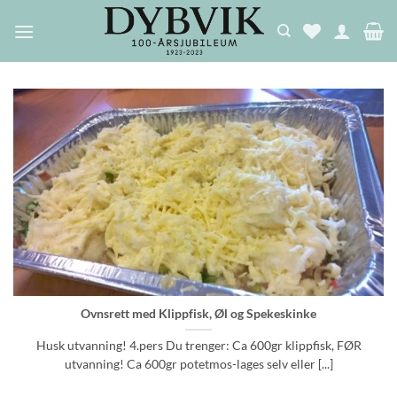
Skip
to
content
Ovnsrett med Klippfisk, Øl og Spekeskinke
Husk utvanning! 4.pers Du trenger: Ca 600gr klippfisk, FØR
utvanning! Ca 600gr potetmos-lages selv eller [...]