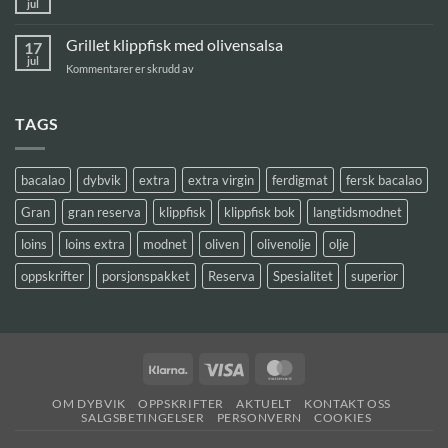
jul
Ingen
kommentarer
til
Grillet klippfisk med olivensalsa
17
Grillet
bacalao
jul
for
Kommentarer er skrudd av
à
Grillet
lagareiro
klippfisk
med
TAGS
olivensalsa
bacalao
dybvik
extra
extra virgin
ferdigmat
fersk bacalao
Gran
gran reserva
klippfisk
klippfisk bok
langtidsmodnet
loins
loins extra
modnet
oliven
olivenolje
olje
oppskrifter
porsjonspakket
Reserva
Spesialitet
superior
Klarna
Visa
MasterCard
OM DYBVIK
OPPSKRIFTER
AKTUELT
KONTAKT OSS
SALGSBETINGELSER
PERSONVERN
COOKIES