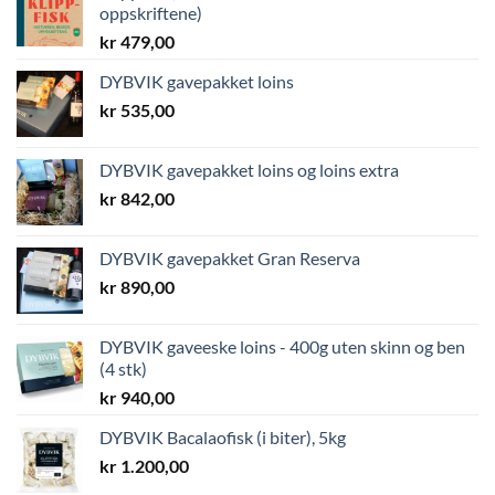
oppskriftene)
kr
479,00
DYBVIK gavepakket loins
kr
535,00
DYBVIK gavepakket loins og loins extra
kr
842,00
DYBVIK gavepakket Gran Reserva
kr
890,00
DYBVIK gaveeske loins - 400g uten skinn og ben
(4 stk)
kr
940,00
DYBVIK Bacalaofisk (i biter), 5kg
kr
1.200,00