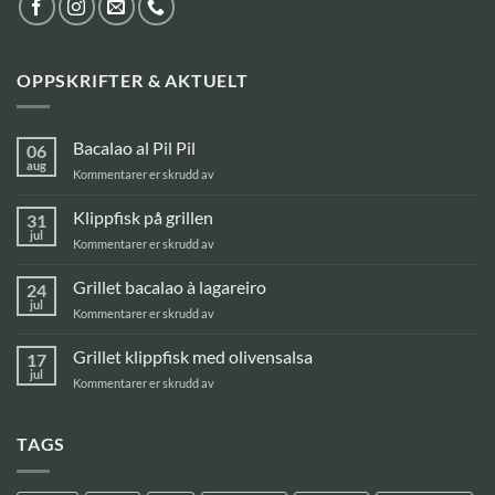
OPPSKRIFTER & AKTUELT
Bacalao al Pil Pil
06
aug
for
Kommentarer er skrudd av
Bacalao
al
Klippfisk på grillen
31
Pil
jul
for
Kommentarer er skrudd av
Pil
Klippfisk
på
Grillet bacalao à lagareiro
24
grillen
jul
for
Kommentarer er skrudd av
Grillet
bacalao
Grillet klippfisk med olivensalsa
17
à
jul
for
Kommentarer er skrudd av
lagareiro
Grillet
klippfisk
med
TAGS
olivensalsa