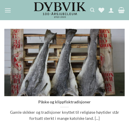
Skip
to
content
Påske og klippfisktradisjoner
Gamle skikker og tradisjoner knyttet til religiøse høytider står
fortsatt sterkt i mange katolske land. [...]