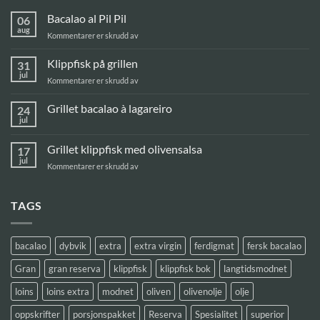
Bacalao al Pil Pil
06
aug
for
Kommentarer er skrudd av
Bacalao
al
Klippfisk på grillen
31
Pil
jul
for
Kommentarer er skrudd av
Pil
Klippfisk
på
Grillet bacalao à lagareiro
24
grillen
jul
Ingen
kommentarer
til
Grillet klippfisk med olivensalsa
17
Grillet
bacalao
jul
for
Kommentarer er skrudd av
à
Grillet
lagareiro
klippfisk
med
TAGS
olivensalsa
bacalao
dybvik
extra
extra virgin
ferdigmat
fersk bacalao
Gran
gran reserva
klippfisk
klippfisk bok
langtidsmodnet
loins
loins extra
modnet
oliven
olivenolje
olje
oppskrifter
porsjonspakket
Reserva
Spesialitet
superior