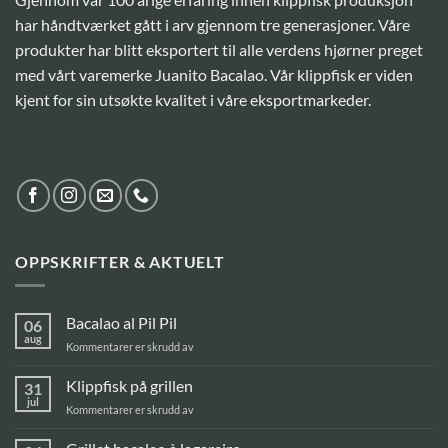
har håndtværket gått i arv gjennom tre generasjoner. Våre
produkter har blitt eksportert til alle verdens hjørner preget
med vårt varemerke Juanito Bacalao. Vår klippfisk er viden
kjent for sin utsøkte kvalitet i våre eksportmarkeder.
OPPSKRIFTER & AKTUELT
Bacalao al Pil Pil
06
aug
for
Kommentarer er skrudd av
Bacalao
al
Klippfisk på grillen
31
Pil
jul
for
Kommentarer er skrudd av
Pil
Klippfisk
på