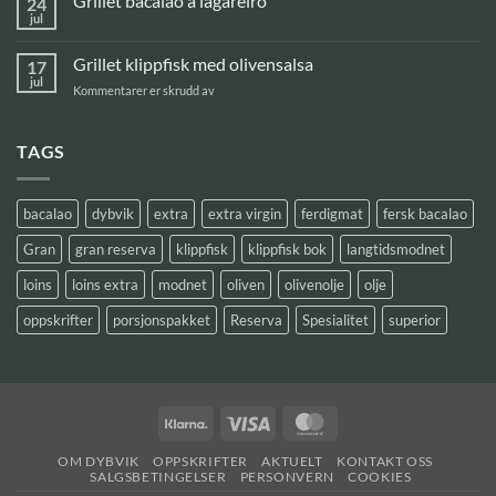
Grillet bacalao à lagareiro
24
grillen
jul
Ingen
kommentarer
til
Grillet klippfisk med olivensalsa
17
Grillet
bacalao
jul
for
Kommentarer er skrudd av
à
Grillet
lagareiro
klippfisk
med
TAGS
olivensalsa
bacalao
dybvik
extra
extra virgin
ferdigmat
fersk bacalao
Gran
gran reserva
klippfisk
klippfisk bok
langtidsmodnet
loins
loins extra
modnet
oliven
olivenolje
olje
oppskrifter
porsjonspakket
Reserva
Spesialitet
superior
Klarna
Visa
MasterCard
OM DYBVIK
OPPSKRIFTER
AKTUELT
KONTAKT OSS
SALGSBETINGELSER
PERSONVERN
COOKIES