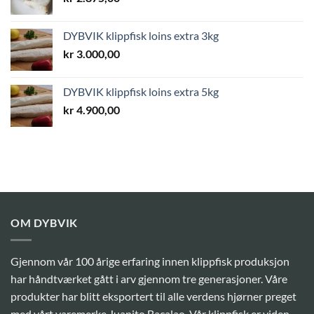
DYBVIK klippfisk loins extra 3kg
kr
3.000,00
DYBVIK klippfisk loins extra 5kg
kr
4.900,00
OM DYBVIK
Gjennom vår 100 årige erfaring innen klippfisk produksjon
har håndtværket gått i arv gjennom tre generasjoner. Våre
produkter har blitt eksportert til alle verdens hjørner preget
med vårt varemerke Juanito Bacalao. Vår klippfisk er viden