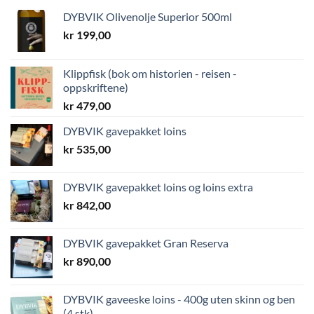
DYBVIK Olivenolje Superior 500ml
kr
199,00
Klippfisk (bok om historien - reisen -
oppskriftene)
kr
479,00
DYBVIK gavepakket loins
kr
535,00
DYBVIK gavepakket loins og loins extra
kr
842,00
DYBVIK gavepakket Gran Reserva
kr
890,00
DYBVIK gaveeske loins - 400g uten skinn og ben
(4 stk)