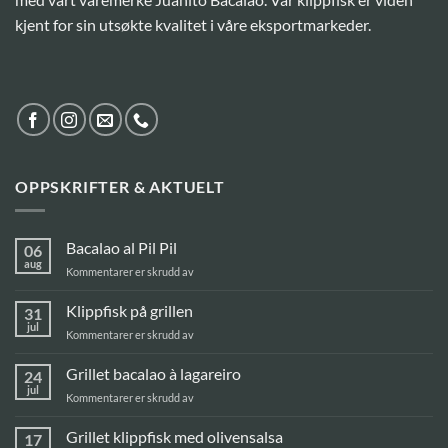
kjent for sin utsøkte kvalitet i våre eksportmarkeder.
OPPSKRIFTER & AKTUELT
Bacalao al Pil Pil
06
aug
for
Kommentarer er skrudd av
Bacalao
al
Klippfisk på grillen
31
Pil
jul
for
Kommentarer er skrudd av
Pil
Klippfisk
på
Grillet bacalao à lagareiro
24
grillen
jul
for
Kommentarer er skrudd av
Grillet
bacalao
Grillet klippfisk med olivensalsa
17
à