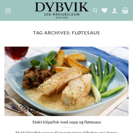
Skip
to
content
TAG ARCHIVES:
FLØTESAUS
Stekt klippfisk med sopp og fløtesaus
Stekt klippfisk passer til mange typer tilbehør og i denne