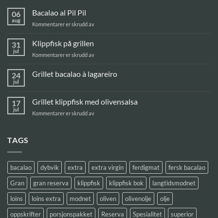
Bacalao al Pil Pil
06
aug
for
Kommentarer er skrudd av
Bacalao
al
Klippfisk på grillen
31
Pil
jul
for
Kommentarer er skrudd av
Pil
Klippfisk
på
Grillet bacalao à lagareiro
24
grillen
jul
Ingen
kommentarer
til
Grillet klippfisk med olivensalsa
17
Grillet
bacalao
jul
for
Kommentarer er skrudd av
à
Grillet
lagareiro
klippfisk
med
TAGS
olivensalsa
bacalao
dybvik
extra
extra virgin
ferdigmat
fersk bacalao
Gran
gran reserva
klippfisk
klippfisk bok
langtidsmodnet
loins
loins extra
modnet
oliven
olivenolje
olje
oppskrifter
porsjonspakket
Reserva
Spesialitet
superior