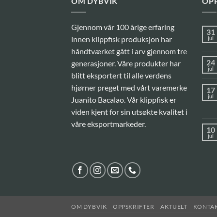
OM DYBVIK
OPP
Gjennom vår 100 årige erfaring
31
innen klippfisk produksjon har
jul
håndtværket gått i arv gjennom tre
24
generasjoner. Våre produkter har
jul
blitt eksportert til alle verdens
hjørner preget med vårt varemerke
17
jul
Juanito Bacalao. Vår klippfisk er
viden kjent for sin utsøkte kvalitet i
våre eksportmarkeder.
10
jul
OM DYBVIK
OPPSKRIFTER
AKTUELT
KONTAK