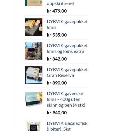
oppskriftene)
kr
479,00
DYBVIK gavepakket
loins
kr
535,00
DYBVIK gavepakket
loins og loins extra
kr
842,00
DYBVIK gavepakket
Gran Reserva
kr
890,00
DYBVIK gaveeske
loins - 400g uten
skinn og ben (4 stk)
kr
940,00
DYBVIK Bacalaofisk
(i biter), 5kg