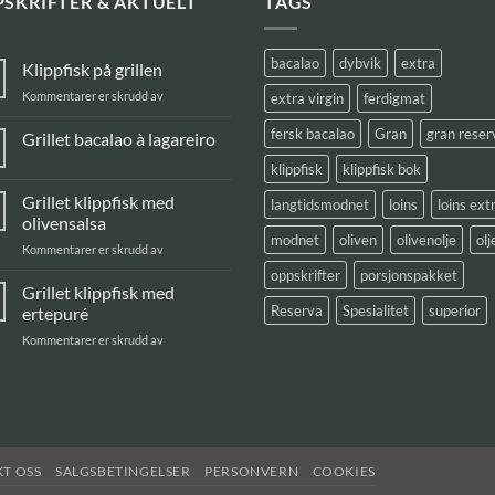
SKRIFTER & AKTUELT
TAGS
bacalao
dybvik
extra
Klippfisk på grillen
for
Kommentarer er skrudd av
extra virgin
ferdigmat
Klippfisk
på
fersk bacalao
Gran
gran reser
Grillet bacalao à lagareiro
grillen
Ingen
klippfisk
klippfisk bok
kommentarer
til
Grillet klippfisk med
langtidsmodnet
loins
loins ext
Grillet
bacalao
olivensalsa
à
modnet
oliven
olivenolje
olj
lagareiro
for
Kommentarer er skrudd av
Grillet
oppskrifter
porsjonspakket
klippfisk
Grillet klippfisk med
med
Reserva
Spesialitet
superior
ertepuré
olivensalsa
for
Kommentarer er skrudd av
Grillet
klippfisk
med
ertepuré
T OSS
SALGSBETINGELSER
PERSONVERN
COOKIES