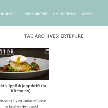
ODUKTER
OPPSKRIFTER
OM KLIPPFISK
MENY
TAG ARCHIVES:
ERTEPURE
kt klippfisk (oppskrift fra
Kitchn.no)
ch.no og Flying Culinary Circus
har laget en kjempegod