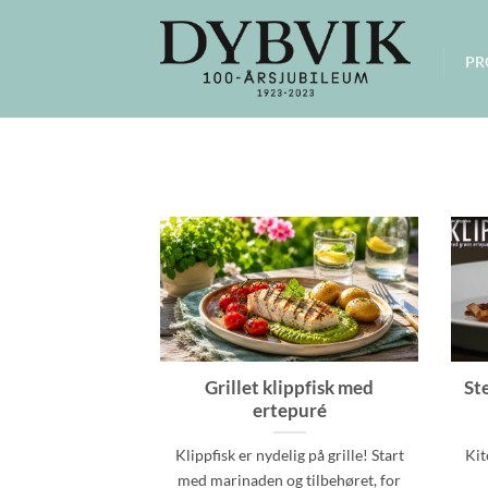
Skip
to
PR
content
Grillet klippfisk med
Ste
ertepuré
Klippfisk er nydelig på grille! Start
Kit
med marinaden og tilbehøret, for