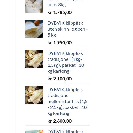
loins 3kg
kr
1.785,00
DYBVIK klippfisk
uten skinn- og ben -
5 kg
kr
1.950,00
DYBVIK klippfisk
tradisjonell (1kg-
1,5kg), pakket i 10
kg kartong
kr
2.100,00
DYBVIK klippfisk
tradisjonell
mellomstor fisk (1,5
- 2,5kg), pakket i 10
kg kartong
kr
2.600,00
DYBVIK klippfisk