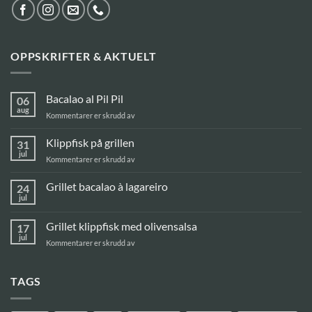
OPPSKRIFTER & AKTUELT
Bacalao al Pil Pil
06
aug
for
Kommentarer er skrudd av
Bacalao
al
Klippfisk på grillen
31
Pil
jul
for
Kommentarer er skrudd av
Pil
Klippfisk
på
Grillet bacalao à lagareiro
24
grillen
jul
Ingen
kommentarer
til
Grillet klippfisk med olivensalsa
17
Grillet
bacalao
jul
for
Kommentarer er skrudd av
à
Grillet
lagareiro
klippfisk
med
TAGS
olivensalsa