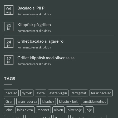
Bacalao al Pil Pil
06
aug
for
Kommentarer er skrudd av
Bacalao
al
Klippfisk på grillen
31
Pil
jul
for
Kommentarer er skrudd av
Pil
Klippfisk
på
Grillet bacalao à lagareiro
24
grillen
jul
for
Kommentarer er skrudd av
Grillet
bacalao
Grillet klippfisk med olivensalsa
17
à
jul
for
Kommentarer er skrudd av
lagareiro
Grillet
klippfisk
med
TAGS
olivensalsa
bacalao
dybvik
extra
extra virgin
ferdigmat
fersk bacalao
Gran
gran reserva
klippfisk
klippfisk bok
langtidsmodnet
loins
loins extra
modnet
oliven
olivenolje
olje