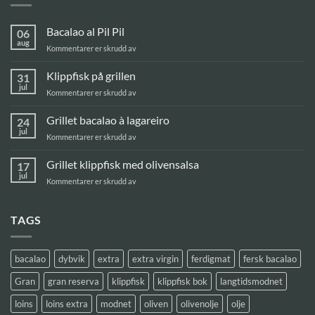
Bacalao al Pil Pil
06
aug
for
Kommentarer er skrudd av
Bacalao
al
Klippfisk på grillen
31
Pil
jul
for
Kommentarer er skrudd av
Pil
Klippfisk
på
Grillet bacalao à lagareiro
24
grillen
jul
for
Kommentarer er skrudd av
Grillet
bacalao
Grillet klippfisk med olivensalsa
17
à
jul
for
Kommentarer er skrudd av
lagareiro
Grillet
klippfisk
med
TAGS
olivensalsa
bacalao
dybvik
extra
extra virgin
ferdigmat
fersk bacalao
Gran
gran reserva
klippfisk
klippfisk bok
langtidsmodnet
loins
loins extra
modnet
oliven
olivenolje
olje