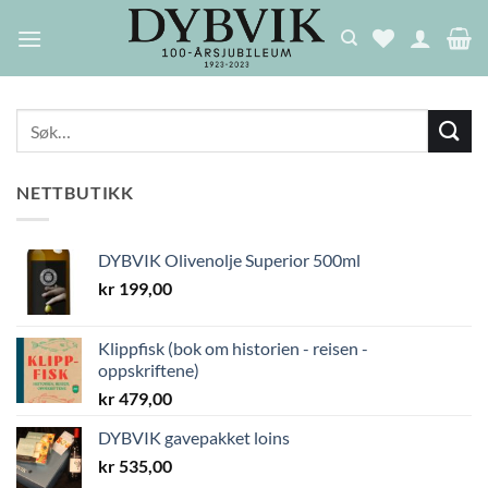
Skip
to
content
NETTBUTIKK
DYBVIK Olivenolje Superior 500ml
kr
199,00
Klippfisk (bok om historien - reisen -
oppskriftene)
kr
479,00
DYBVIK gavepakket loins
kr
535,00