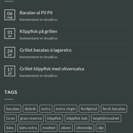
Bacalao al Pil Pil
06
aug
for
Kommentarer er skrudd av
Bacalao
al
Klippfisk på grillen
31
Pil
jul
for
Kommentarer er skrudd av
Pil
Klippfisk
på
Grillet bacalao à lagareiro
24
grillen
jul
for
Kommentarer er skrudd av
Grillet
bacalao
Grillet klippfisk med olivensalsa
17
à
jul
for
Kommentarer er skrudd av
lagareiro
Grillet
klippfisk
med
TAGS
olivensalsa
bacalao
dybvik
extra
extra virgin
ferdigmat
fersk bacalao
Gran
gran reserva
klippfisk
klippfisk bok
langtidsmodnet
loins
loins extra
modnet
oliven
olivenolje
olje