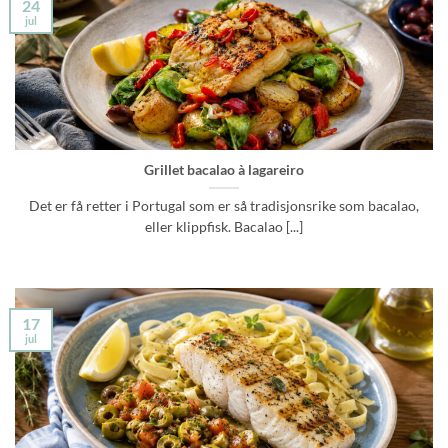
24
jul
Grillet bacalao à lagareiro
Det er få retter i Portugal som er så tradisjonsrike som bacalao,
eller klippfisk. Bacalao [...]
17
jul