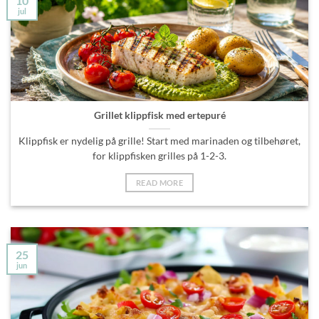
10
jul
Grillet klippfisk med ertepuré
Klippfisk er nydelig på grille! Start med marinaden og tilbehøret,
for klippfisken grilles på 1-2-3.
READ MORE
25
jun