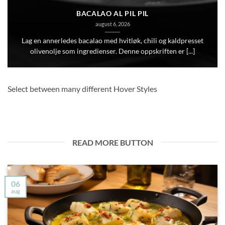
BACALAO AL PIL PIL
august 6, 2026
Lag en annerledes bacalao med hvitløk, chili og kaldpresset
olivenolje som ingredienser. Denne oppskriften er [...]
Select between many different Hover Styles
READ MORE BUTTON
06
aug