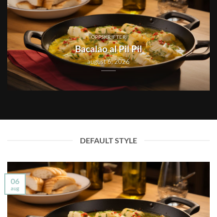
OPPSKRIFTER
Bacalao al Pil Pil
august 6, 2026
DEFAULT STYLE
06
aug