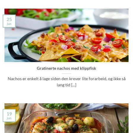
25
jun
Gratinerte nachos med klippfisk
Nachos er enkelt å lage siden den krever lite forarbeid, og ikke så
lang tid [...]
19
jun