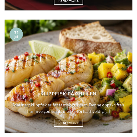
READ MORE
31
jul
KLIPPFISK PÅ GRILLEN
Marinert klippfisk er fantastisk grillmat. Denne oppskriften
har mye god smak, men er fortsatt veldig [...]
READ MORE