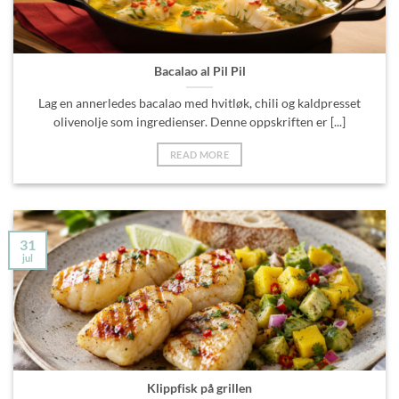
Bacalao al Pil Pil
Lag en annerledes bacalao med hvitløk, chili og kaldpresset
olivenolje som ingredienser. Denne oppskriften er [...]
READ MORE
31
jul
Klippfisk på grillen