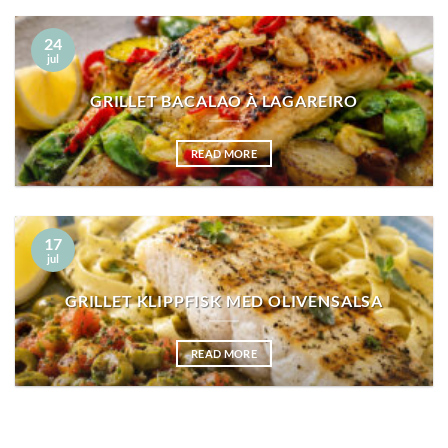
24
jul
GRILLET BACALAO À LAGAREIRO
READ MORE
17
jul
GRILLET KLIPPFISK MED OLIVENSALSA
READ MORE