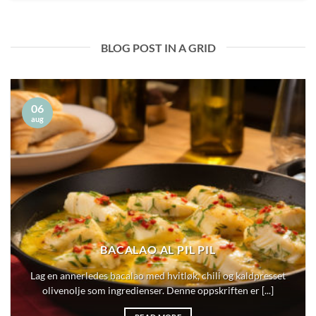
BLOG POST IN A GRID
06
aug
BACALAO AL PIL PIL
Lag en annerledes bacalao med hvitløk, chili og kaldpresset
olivenolje som ingredienser. Denne oppskriften er [...]