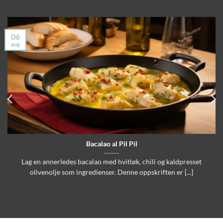
06
aug
Bacalao al Pil Pil
Lag en annerledes bacalao med hvitløk, chili og kaldpresset
olivenolje som ingredienser. Denne oppskriften er [...]