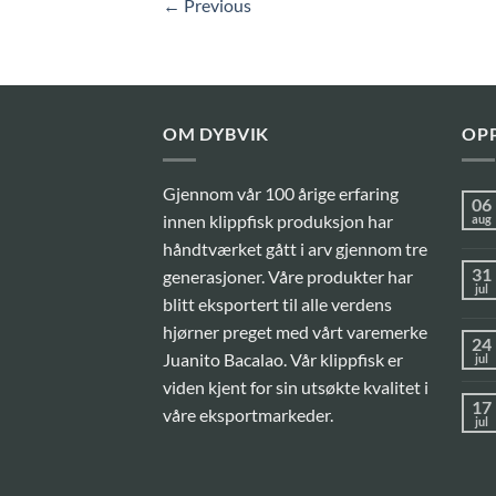
←
Previous
OM DYBVIK
OPP
Gjennom vår 100 årige erfaring
06
innen klippfisk produksjon har
aug
håndtværket gått i arv gjennom tre
31
generasjoner. Våre produkter har
jul
blitt eksportert til alle verdens
hjørner preget med vårt varemerke
24
Juanito Bacalao. Vår klippfisk er
jul
viden kjent for sin utsøkte kvalitet i
17
våre eksportmarkeder.
jul