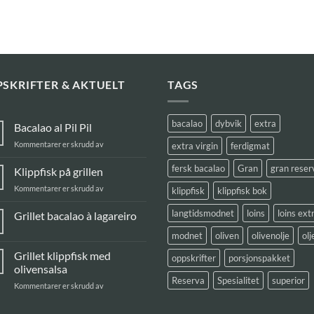
SKRIFTER & AKTUELT
TAGS
bacalao
dybvik
extra
Bacalao al Pil Pil
for
Kommentarer er skrudd av
extra virgin
ferdigmat
Bacalao
al
fersk bacalao
Gran
gran reser
Klippfisk på grillen
Pil
for
Kommentarer er skrudd av
klippfisk
klippfisk bok
Pil
Klippfisk
på
langtidsmodnet
loins
loins ext
Grillet bacalao à lagareiro
grillen
Ingen
modnet
oliven
olivenolje
olj
kommentarer
til
Grillet klippfisk med
Grillet
oppskrifter
porsjonspakket
bacalao
olivensalsa
à
Reserva
Spesialitet
superior
lagareiro
for
Kommentarer er skrudd av
Grillet
klippfisk