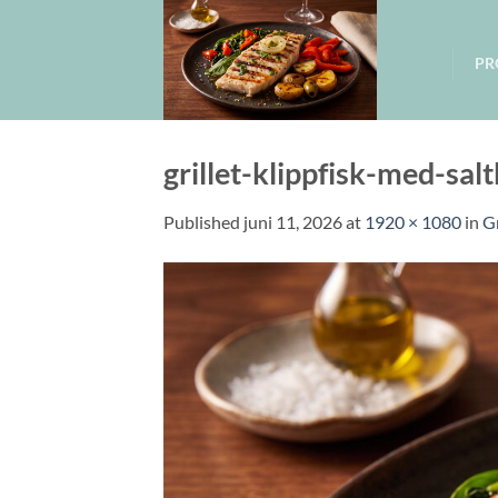
Skip
to
PR
content
grillet-klippfisk-med-sal
Published
juni 11, 2026
at
1920 × 1080
in
Gr