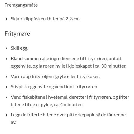
Fremgangsmåte
Skjær klippfisken i biter på 2-3 cm.
Frityrrøre
Skill egg.
Bland sammen alle ingrediensene til frityrrøren, untatt
eggehvite, og la røren hvile i kjøleskapet i ca. 30 minutter.
Varm opp frityroljen i gryte eller frityrkoker.
Stivpisk eggehvite og vend inn i frityrrøren.
Vend fiskebitene i hvetemel, deretter i frityrrøren, og friter
bitene til de er gylne, ca. 4 minutter.
Legg de friterte bitene over på tørkepapir så de får renne
av.