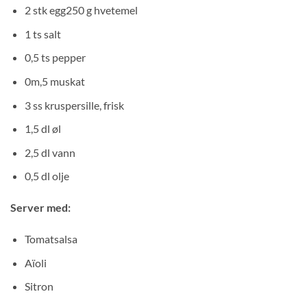
2 stk egg250 g hvetemel
1 ts salt
0,5 ts pepper
0m,5 muskat
3 ss kruspersille, frisk
1,5 dl øl
2,5 dl vann
0,5 dl olje
Server med:
Tomatsalsa
Aïoli
Sitron