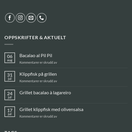
OPPSKRIFTER & AKTUELT
Bacalao al Pil Pil
06
aug
for
Kommentarer er skrudd av
Bacalao
al
Klippfisk på grillen
31
Pil
jul
for
Kommentarer er skrudd av
Pil
Klippfisk
på
Grillet bacalao à lagareiro
24
grillen
jul
Ingen
kommentarer
til
Grillet klippfisk med olivensalsa
17
Grillet
bacalao
jul
for
Kommentarer er skrudd av
à
Grillet
lagareiro
klippfisk
med