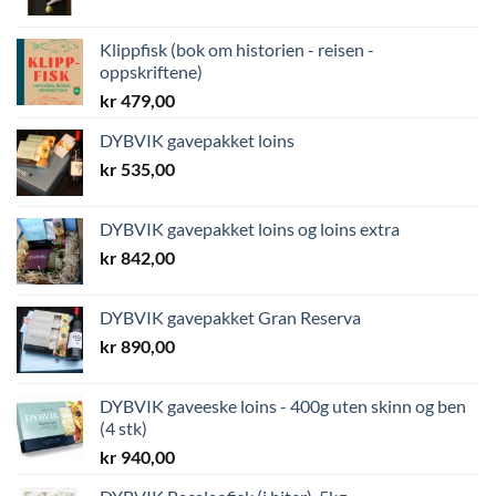
Klippfisk (bok om historien - reisen -
oppskriftene)
kr
479,00
DYBVIK gavepakket loins
kr
535,00
DYBVIK gavepakket loins og loins extra
kr
842,00
DYBVIK gavepakket Gran Reserva
kr
890,00
DYBVIK gaveeske loins - 400g uten skinn og ben
(4 stk)
kr
940,00