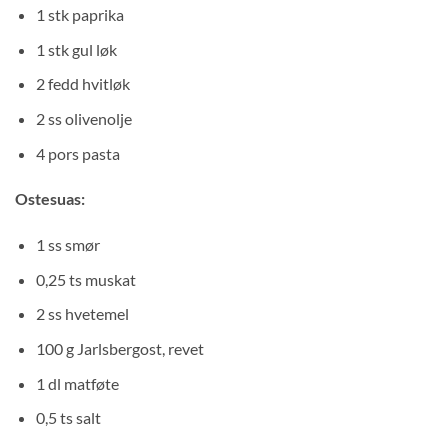
1 stk paprika
1 stk gul løk
2 fedd hvitløk
2 ss olivenolje
4 pors pasta
Ostesuas:
1 ss smør
0,25 ts muskat
2 ss hvetemel
100 g Jarlsbergost, revet
1 dl matføte
0,5 ts salt