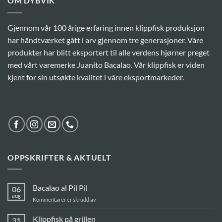
OM DYBVIK
Gjennom vår 100 årige erfaring innen klippfisk produksjon
har håndtværket gått i arv gjennom tre generasjoner. Våre
produkter har blitt eksportert til alle verdens hjørner preget
med vårt varemerke Juanito Bacalao. Vår klippfisk er viden
kjent for sin utsøkte kvalitet i våre eksportmarkeder.
OPPSKRIFTER & AKTUELT
Bacalao al Pil Pil
06
aug
for
Kommentarer er skrudd av
Bacalao
al
Klippfisk på grillen
31