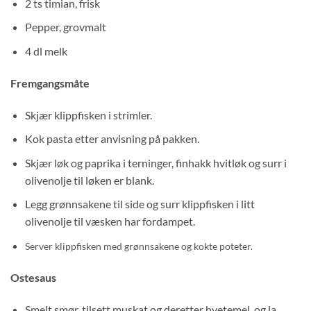
2 ts timian, frisk
Pepper, grovmalt
4 dl melk
Fremgangsmåte
Skjær klippfisken i strimler.
Kok pasta etter anvisning på pakken.
Skjær løk og paprika i terninger, finhakk hvitløk og surr i
olivenolje til løken er blank.
Legg grønnsakene til side og surr klippfisken i litt
olivenolje til væsken har fordampet.
Server klippfisken med grønnsakene og kokte poteter.
Ostesaus
Smelt smør, tilsett muskat og deretter hvetemel, og la