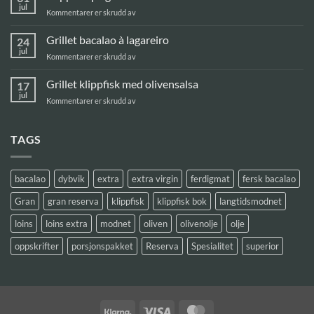
Pil
jul
for
Kommentarer er skrudd av
Pil
Klippfisk
på
Grillet bacalao à lagareiro
24
grillen
jul
for
Kommentarer er skrudd av
Grillet
bacalao
Grillet klippfisk med olivensalsa
17
à
jul
for
Kommentarer er skrudd av
lagareiro
Grillet
klippfisk
med
TAGS
olivensalsa
bacalao
dybvik
extra
extra virgin
ferdigmat
fersk bacalao
Gran
gran reserva
klippfisk
klippfisk bok
langtidsmodnet
loins
loins extra
modnet
oliven
olivenolje
olje
oppskrifter
porsjonspakket
Reserva
Spesialitet
superior
Klarna
Visa
MasterCard