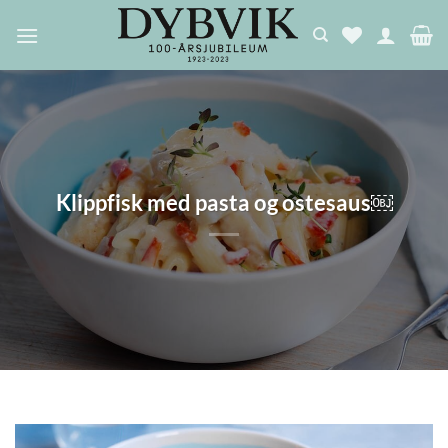
Skip
to
content
Klippfisk med pasta og ostesaus￼