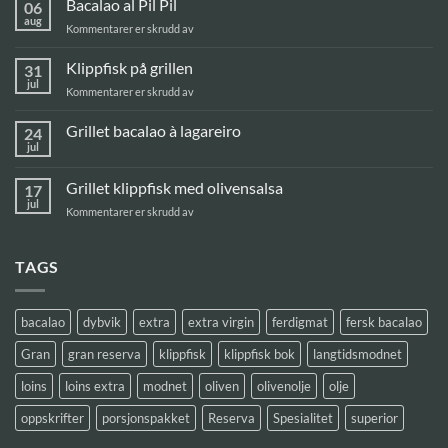
Bacalao al Pil Pil
06
aug
for
Kommentarer er skrudd av
Bacalao
al
Klippfisk på grillen
31
Pil
jul
for
Kommentarer er skrudd av
Pil
Klippfisk
på
Grillet bacalao à lagareiro
24
grillen
jul
Ingen
kommentarer
til
Grillet klippfisk med olivensalsa
17
Grillet
bacalao
jul
for
Kommentarer er skrudd av
à
Grillet
lagareiro
klippfisk
med
TAGS
olivensalsa
bacalao
dybvik
extra
extra virgin
ferdigmat
fersk bacalao
Gran
gran reserva
klippfisk
klippfisk bok
langtidsmodnet
loins
loins extra
modnet
oliven
olivenolje
olje
oppskrifter
porsjonspakket
Reserva
Spesialitet
superior