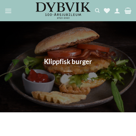
Skip
to
content
Klippfisk burger