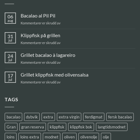
Bacalao al Pil Pil
06
aug
for
Kommentarer er skrudd av
Bacalao
al
Klippfisk på grillen
31
Pil
jul
for
Kommentarer er skrudd av
Pil
Klippfisk
på
Grillet bacalao à lagareiro
24
grillen
jul
for
Kommentarer er skrudd av
Grillet
bacalao
Grillet klippfisk med olivensalsa
17
à
jul
for
Kommentarer er skrudd av
lagareiro
Grillet
klippfisk
med
TAGS
olivensalsa
bacalao
dybvik
extra
extra virgin
ferdigmat
fersk bacalao
Gran
gran reserva
klippfisk
klippfisk bok
langtidsmodnet
loins
loins extra
modnet
oliven
olivenolje
olje