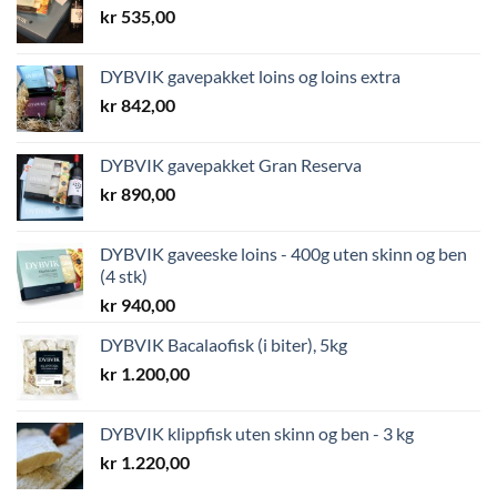
kr
535,00
DYBVIK gavepakket loins og loins extra
kr
842,00
DYBVIK gavepakket Gran Reserva
kr
890,00
DYBVIK gaveeske loins - 400g uten skinn og ben
(4 stk)
kr
940,00
DYBVIK Bacalaofisk (i biter), 5kg
kr
1.200,00
DYBVIK klippfisk uten skinn og ben - 3 kg
kr
1.220,00