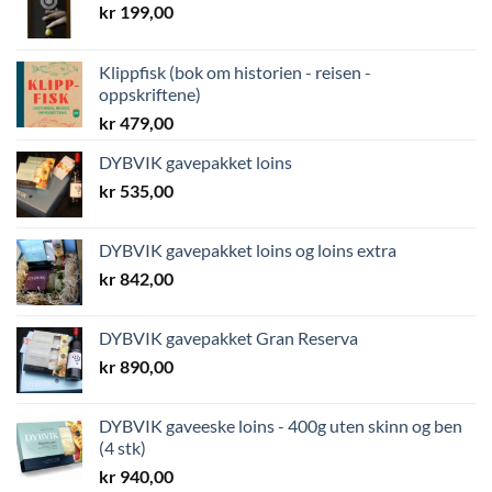
kr
199,00
Klippfisk (bok om historien - reisen -
oppskriftene)
kr
479,00
DYBVIK gavepakket loins
kr
535,00
DYBVIK gavepakket loins og loins extra
kr
842,00
DYBVIK gavepakket Gran Reserva
kr
890,00
DYBVIK gaveeske loins - 400g uten skinn og ben
(4 stk)
kr
940,00