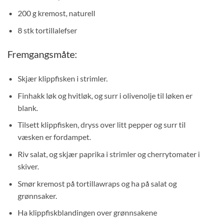
200 g kremost, naturell
8 stk tortillalefser
Fremgangsmåte:
Skjær klippfisken i strimler.
Finhakk løk og hvitløk, og surr i olivenolje til løken er
blank.
Tilsett klippfisken, dryss over litt pepper og surr til
væsken er fordampet.
Riv salat, og skjær paprika i strimler og cherrytomater i
skiver.
Smør kremost på tortillawraps og ha på salat og
grønnsaker.
Ha klippfiskblandingen over grønnsakene