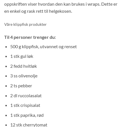
oppskriften viser hvordan den kan brukes i wraps. Dette er
en enkel og rask rett til helgekosen.
Våre klippfisk produkter
Til 4 personer trenger du:
500 g klippfisk, utvannet og renset
1 stk gul løk
2 fedd hvitløk
3 ss olivenolje
2 ts pebber
2 dl ruccolasalat
1 stk crispisalat
1 stk paprika, rød
12 stk cherrytomat