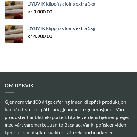
DYBVIK klippfisk loins extra 3kg
kr
3.000,00
DYBVIK klippfisk loins extra 5kg
kr
4.900,00
OM DYBVIK
Gjennom vår 100 årige erfaring innen klippfisk produksjon
har håndtværket gått i arv gjennom tre generasjoner. Våre
produkter har blitt eksportert til alle verdens hjørner preget
med vårt varemerke Juanito Bacalao. Vår klippfisk er viden
kjent for sin utsøkte kvalitet i våre eksportmarkeder.