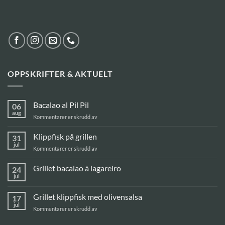
OPPSKRIFTER & AKTUELT
Bacalao al Pil Pil
06
aug
for
Kommentarer er skrudd av
Bacalao
al
Klippfisk på grillen
31
Pil
jul
for
Kommentarer er skrudd av
Pil
Klippfisk
på
Grillet bacalao à lagareiro
24
grillen
jul
Ingen
kommentarer
til
Grillet klippfisk med olivensalsa
17
Grillet
bacalao
jul
for
Kommentarer er skrudd av
à
Grillet
lagareiro